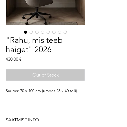
"Rahu, mis teeb
haiget" 2026
Price
430,00 €
Out of Stock
Suurus: 70 x 100 cm (umbes 28 x 40 tolli)
Originaalne akrüül- ja segatehnikas maal
SAATMISE INFO
lõuendil. Signeeritud, pealkirjastatud ja
riputamiseks valmis. Kaasas