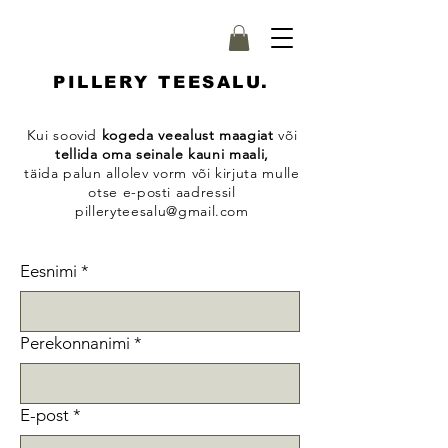
PILLERY TEESALU.
Kui soovid
kogeda veealust maagiat
või
tellida oma seinale kauni maali,
täida palun allolev vorm või kirjuta mulle
otse e-posti aadressil
pilleryteesalu@gmail.com
Eesnimi
*
Perekonnanimi
*
E-post
*