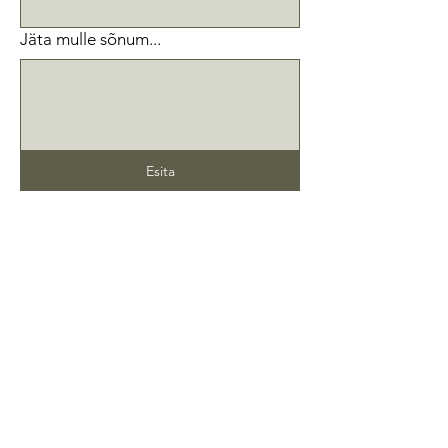
Jäta mulle sõnum...
Esita
Veealune fotograafia
Instagram:
@pilleryteesalu
Facebook:
Pillery Teesalu Underwater
Photography
Maalikunst
Instagram:
@teesaluart
TikTok:
@teesaluart